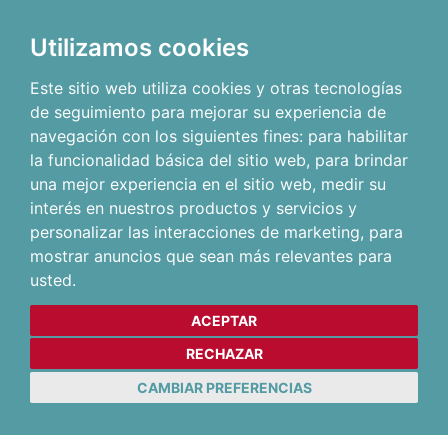
Utilizamos cookies
Este sitio web utiliza cookies y otras tecnologías
de seguimiento para mejorar su experiencia de
navegación con los siguientes fines:
para habilitar
la funcionalidad básica del sitio web
,
para brindar
una mejor experiencia en el sitio web
,
medir su
interés en nuestros productos y servicios y
personalizar las interacciones de marketing
,
para
mostrar anuncios que sean más relevantes para
usted
.
ACEPTAR
RECHAZAR
CAMBIAR PREFERENCIAS