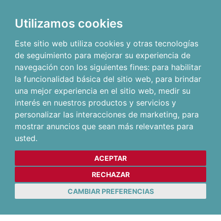
Utilizamos cookies
Este sitio web utiliza cookies y otras tecnologías
de seguimiento para mejorar su experiencia de
navegación con los siguientes fines:
para habilitar
la funcionalidad básica del sitio web
,
para brindar
una mejor experiencia en el sitio web
,
medir su
interés en nuestros productos y servicios y
personalizar las interacciones de marketing
,
para
mostrar anuncios que sean más relevantes para
usted
.
ACEPTAR
RECHAZAR
CAMBIAR PREFERENCIAS