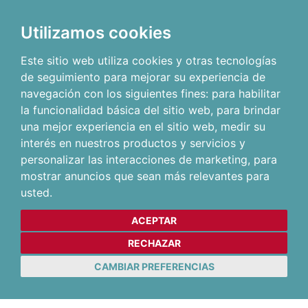
Utilizamos cookies
Este sitio web utiliza cookies y otras tecnologías
de seguimiento para mejorar su experiencia de
navegación con los siguientes fines:
para habilitar
la funcionalidad básica del sitio web
,
para brindar
una mejor experiencia en el sitio web
,
medir su
interés en nuestros productos y servicios y
personalizar las interacciones de marketing
,
para
mostrar anuncios que sean más relevantes para
usted
.
ACEPTAR
RECHAZAR
CAMBIAR PREFERENCIAS