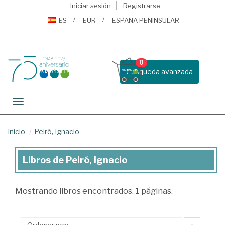
Iniciar sesión
Registrarse
ES
EUR
ESPAÑA PENINSULAR
0
Busqueda avanzada
Toggle navigation
Inicio
Peiró, Ignacio
Libros de Peiró, Ignacio
Libros
de
Mostrando
libros encontrados.
1
páginas.
Peiró,
Ignacio