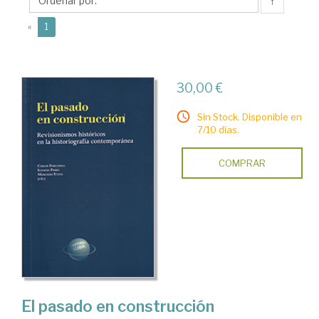
↑
(current)
«
1
30,00 €
Sin Stock. Disponible en
7/10 días.
COMPRAR
El pasado en construcción