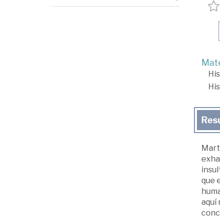
Mate
His
His
Res
Martí
exhau
insul
que e
huma
aquí
conc