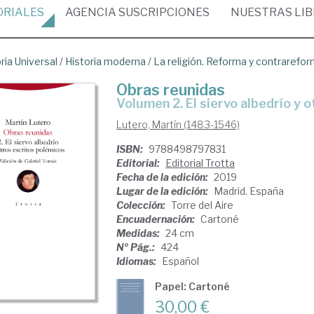
ORIALES
AGENCIA
SUSCRIPCIONES
NUESTRAS
LI
ria Universal
/
Historia moderna
/
La religión. Reforma y contrarefo
Obras reunidas
Volumen 2. El siervo albedrío y
Lutero, Martín (1483-1546)
ISBN:
9788498797831
Editorial:
Editorial Trotta
Fecha de la edición:
2019
Lugar de la edición:
Madrid. España
Colección:
Torre del Aire
Encuadernación:
Cartoné
Medidas:
24 cm
Nº Pág.:
424
Idiomas:
Español
Papel: Cartoné
30,00 €