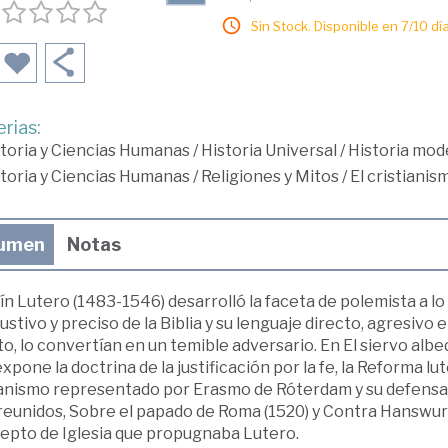
Sin Stock. Disponible en 7/10 día
rias:
toria y Ciencias Humanas
/
Historia Universal
/
Historia mod
toria y Ciencias Humanas
/
Religiones y Mitos
/
El cristianis
umen
Notas
n Lutero (1483-1546) desarrolló la faceta de polemista a lo
stivo y preciso de la Biblia y su lenguaje directo, agresivo
to, lo convertían en un temible adversario. En El siervo albe
xpone la doctrina de la justificación por la fe, la Reforma l
nismo representado por Erasmo de Róterdam y su defensa del
 reunidos, Sobre el papado de Roma (1520) y Contra Hanswurs
epto de Iglesia que propugnaba Lutero.