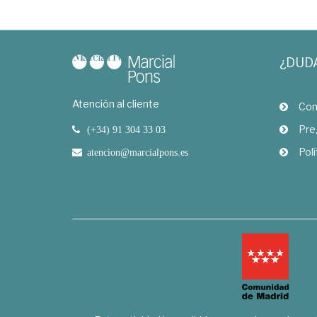
¿DUD
Atención al cliente
Com
Pre
(+34) 91 304 33 03
Polí
atencion@marcialpons.es