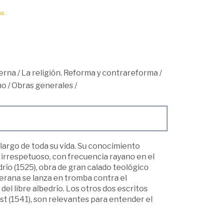
s.
erna
/
La religión. Reforma y contrareforma
/
mo
/
Obras generales
/
 largo de toda su vida. Su conocimiento
 e irrespetuoso, con frecuencia rayano en el
drío (1525), obra de gran calado teológico
uterana se lanza en tromba contra el
 libre albedrío. Los otros dos escritos
t (1541), son relevantes para entender el