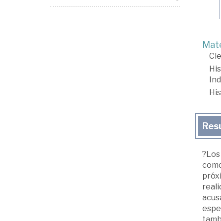
Mate
Cie
His
In
His
Res
?Los
como 
próxi
reali
acusa
espec
tambi