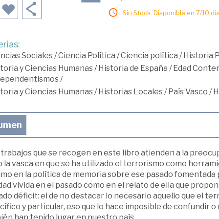
Sin Stock. Disponible en 7/10 día
rias:
ncias Sociales
/
Ciencia Política
/
Ciencia política
/
Historia 
toria y Ciencias Humanas
/
Historia de España
/
Edad Conte
dependentismos
/
toria y Ciencias Humanas
/
Historias Locales
/
País Vasco
/
H
umen
 trabajos que se recogen en este libro atienden a la preoc
la vasca en que se ha utilizado el terrorismo como herramie
mo en la política de memoria sobre ese pasado fomentada po
dad vivida en el pasado como en el relato de ella que propon
do déficit: el de no destacar lo necesario aquello que el t
ífico y particular, eso que lo hace imposible de confundir o
én han tenido lugar en nuestro país.