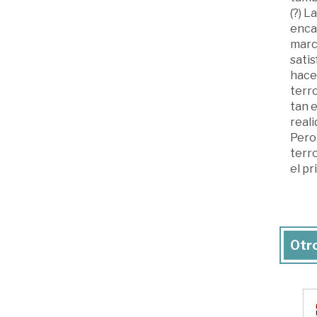
(?) L
encaj
marc
sati
hacer
terro
tan 
reali
Pero 
terr
el pr
Otro