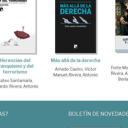
Herencias del
Más allá de la derecha
ranquismo y del
Forte Mo
Amado Castro, Víctor
terrorismo
Rivera, 
Manuel
;
Rivera, Antonio
Berla
ateo Santamaría,
ardo
;
Rivera, Antonio
AS?
BOLETÍN DE NOVEDAD