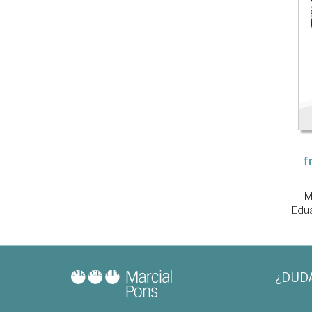
f
M
Edu
¿DUD