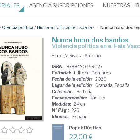
ORIALES
AGENCIA
SUSCRIPCIONES
NUESTRAS
LI
/
Ciencia política
/
Historia Política de España
/
Nunca hubo dos b
Nunca hubo dos bandos
violencia política en el País Va
Editor/a
Rivera, Antonio
ISBN:
9788490459027
Editorial:
Editorial Comares
Fecha de la edición:
2020
Lugar de la edición:
Granada. España
Colección:
Historia
Encuadernación:
Rústica
Medidas:
24 cm
Nº Pág.:
226
Idiomas:
Español
Papel: Rústica
22,00 €