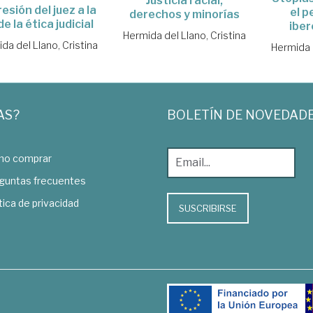
Justicia racial,
esión del juez a la
el 
derechos y minorías
de la ética judicial
ibe
Hermida del Llano, Cristina
da del Llano, Cristina
Hermida d
AS?
BOLETÍN DE NOVEDAD
o comprar
guntas frecuentes
tica de privacidad
SUSCRIBIRSE