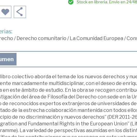
Stock en librería. Envío en 24/4
rias:
recho
/
Derecho comunitario
/
La Comunidad Europea
/
Cons
umen
 libro colectivo aborda el tema de los nuevos derechos y n
ente marcadamente multidisciplinar, con el deseo de enriqu
a en este ámbito de estudio. En la obra se recogen contrib
tigación del área de Filosofía del Derecho con sede en la Un
 de reconocidos expertos extranjeros de universidades de 
ltado de la estrecha colaboración mantenida con todos ello
cipio de no discriminación y nuevos derechos” (DER 2011-26
egration and Fundamental Rights in the European Union” (
amme). La variedad de perspectivas asumidas en los distinto