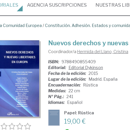
ORIALES
AGENCIA
SUSCRIPCIONES
NUESTRAS
LI
a Comunidad Europea
/
Constitución. Adhesión. Estados y comunid
Nuevos derechos y nuevas 
Coordinador/a
Hermida del Llano, Cristina
ISBN:
9788490855409
Editorial:
Editorial Dykinson
Fecha de la edición:
2015
Lugar de la edición:
Madrid. España
Encuadernación:
Rústica
Medidas:
22 cm
Nº Pág.:
241
Idiomas:
Español
Papel: Rústica
19,00 €