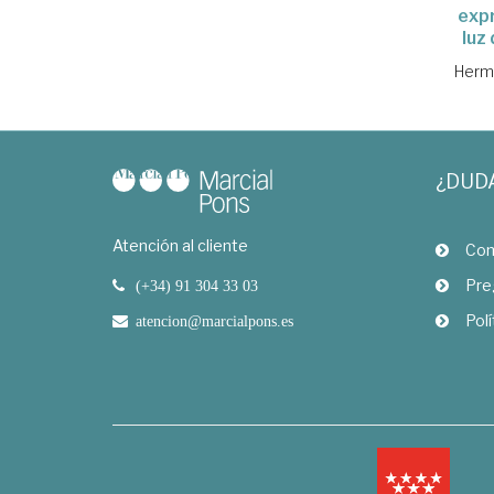
expr
luz 
Hermi
¿DUD
Atención al cliente
Com
Pre
(+34) 91 304 33 03
Polí
atencion@marcialpons.es