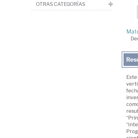
OTRAS CATEGORÍAS
Mate
De
Res
Este
verti
fech
inves
como
resu
“Prin
“Int
Progr