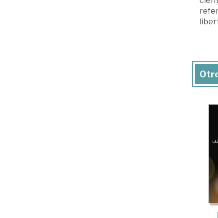
cient
refer
libe
Otro