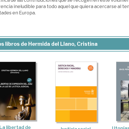
ífica de las contribuciones que se recogen en este volumen
encia ineludible para todo aquel que quiera acercarse al t
rtades en Europa.
s libros de Hermida del Llano, Cristina
La libertad de
Utopías