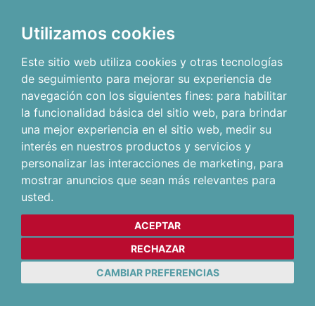
Utilizamos cookies
Este sitio web utiliza cookies y otras tecnologías
de seguimiento para mejorar su experiencia de
navegación con los siguientes fines:
para habilitar
la funcionalidad básica del sitio web
,
para brindar
una mejor experiencia en el sitio web
,
medir su
interés en nuestros productos y servicios y
personalizar las interacciones de marketing
,
para
mostrar anuncios que sean más relevantes para
usted
.
ACEPTAR
RECHAZAR
CAMBIAR PREFERENCIAS