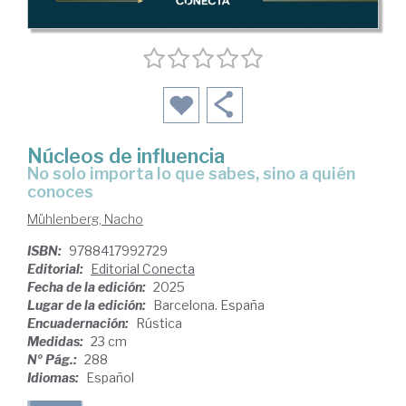
Núcleos de influencia
No solo importa lo que sabes, sino a quién
conoces
Mühlenberg, Nacho
ISBN:
9788417992729
Editorial:
Editorial Conecta
Fecha de la edición:
2025
Lugar de la edición:
Barcelona. España
Encuadernación:
Rústica
Medidas:
23 cm
Nº Pág.:
288
Idiomas:
Español