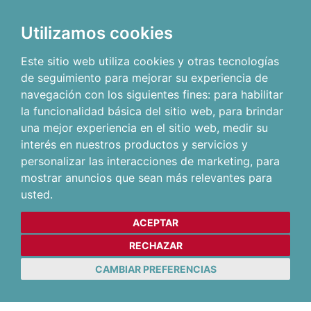
Utilizamos cookies
Este sitio web utiliza cookies y otras tecnologías
de seguimiento para mejorar su experiencia de
navegación con los siguientes fines:
para habilitar
la funcionalidad básica del sitio web
,
para brindar
una mejor experiencia en el sitio web
,
medir su
interés en nuestros productos y servicios y
personalizar las interacciones de marketing
,
para
mostrar anuncios que sean más relevantes para
usted
.
ACEPTAR
RECHAZAR
CAMBIAR PREFERENCIAS