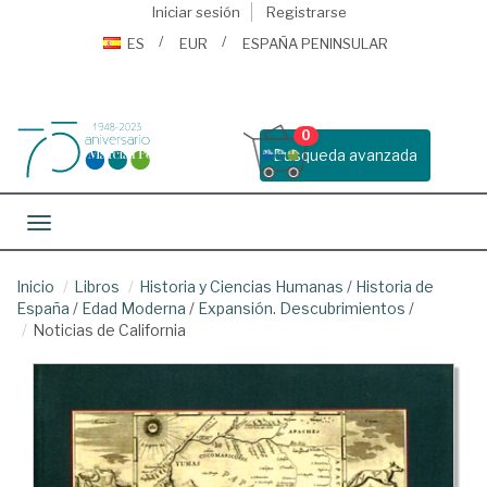
Iniciar sesión
Registrarse
ES
EUR
ESPAÑA PENINSULAR
0
Busqueda avanzada
Toggle navigation
Inicio
Libros
Historia y Ciencias Humanas
/
Historia de
España
/
Edad Moderna
/
Expansión. Descubrimientos
/
Noticias de California