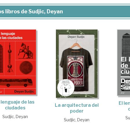
s libros de Sudjic, Deyan
l lenguaje de las
El le
La arquitectura del
ciudades
poder
Sudjic, Deyan
Su
Sudjic, Deyan