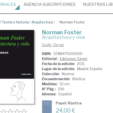
ORIALES
AGENCIA
SUSCRIPCIONES
NUESTRAS
LI
/
Teoría e historia
/
Arquitectura
/
Norman Foster
Norman Foster
arquitectura y vida
Sudjic, Deyan
ISBN:
9788475069395
Editorial:
Ediciones Turner
Fecha de la edición:
2011
Lugar de la edición:
Madrid. España
Colección:
Noema
Encuadernación:
Rústica
Medidas:
22 cm
Nº Pág.:
296
Idiomas:
Español
Papel: Rústica
24,00 €