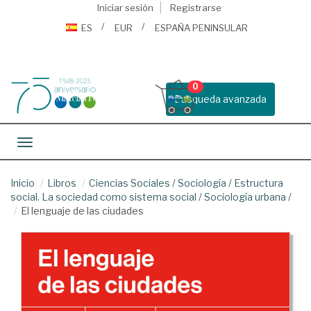
Iniciar sesión
Registrarse
ES
EUR
ESPAÑA PENINSULAR
0
Busqueda avanzada
Toggle navigation
Inicio
Libros
Ciencias Sociales
/
Sociología
/
Estructura
social. La sociedad como sistema social
/
Sociología urbana
/
El lenguaje de las ciudades