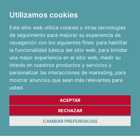
Utilizamos cookies
Este sitio web utiliza cookies y otras tecnologías
de seguimiento para mejorar su experiencia de
navegación con los siguientes fines:
para habilitar
la funcionalidad básica del sitio web
,
para brindar
una mejor experiencia en el sitio web
,
medir su
interés en nuestros productos y servicios y
personalizar las interacciones de marketing
,
para
mostrar anuncios que sean más relevantes para
usted
.
ACEPTAR
RECHAZAR
CAMBIAR PREFERENCIAS