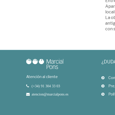
Entre
Apart
local
La ob
antig
con 
¿DUD
Atención al cliente
Com
Pre
(+34) 91 304 33 03
Polí
atencion@marcialpons.es