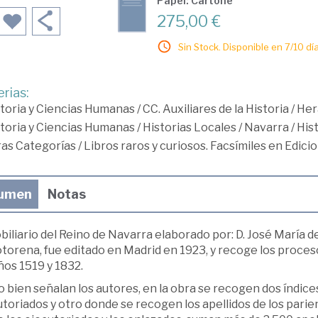
Papel: Cartoné
275,00 €
Sin Stock. Disponible en 7/10 día
rias:
toria y Ciencias Humanas
/
CC. Auxiliares de la Historia
/
Her
toria y Ciencias Humanas
/
Historias Locales
/
Navarra
/
His
ras Categorías
/
Libros raros y curiosos. Facsímiles en Edici
umen
Notas
biliario del Reino de Navarra elaborado por: D. José María de
torena, fue editado en Madrid en 1923, y recoge los proces
ños 1519 y 1832.
bien señalan los autores, en la obra se recogen dos índice
toriados y otro donde se recogen los apellidos de los pari