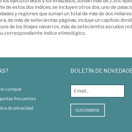
 los ejecutoriados y los enlazados, suman más de 2.500 apel
e de estos dos índices, se incluyen otros dos, uno de palaci
idades y regiones que suman un total de más de dos millares
ra, de más de setecientas páginas, incluye un capítulo don
uos de los linajes navarros, más de setecientos escudos nobi
su correspondiente índice etimológico.
AS?
BOLETÍN DE NOVEDAD
o comprar
guntas frecuentes
tica de privacidad
SUSCRIBIRSE