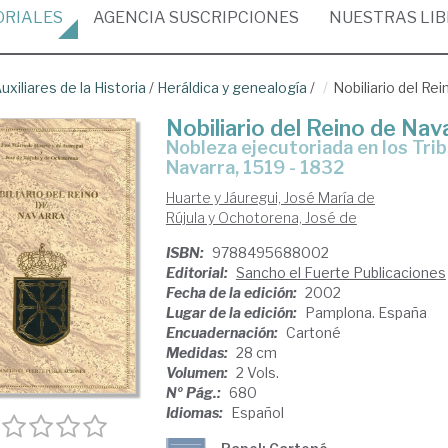
ORIALES
AGENCIA
SUSCRIPCIONES
NUESTRAS
LI
uxiliares de la Historia
/
Heráldica y genealogía
/
Nobiliario del Re
Nobiliario del Reino de Nav
Nobleza ejecutoriada en los Tribunales Reales de Corte y Consejo de
Navarra, 1519 - 1832
Huarte y Jáuregui, José María de
Rújula y Ochotorena, José de
ISBN:
9788495688002
Editorial:
Sancho el Fuerte Publicaciones
Fecha de la edición:
2002
Lugar de la edición:
Pamplona. España
Encuadernación:
Cartoné
Medidas:
28 cm
Volumen:
2 Vols.
Nº Pág.:
680
Idiomas:
Español