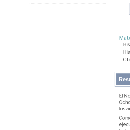
Mate
His
His
Ot
Res
El No
Ocho
los a
Como 
ejecu