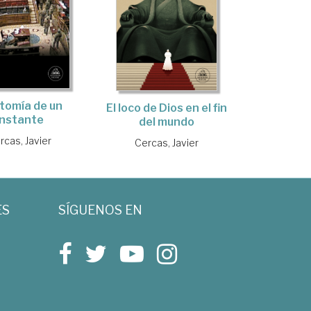
tomía de un
El loco de Dios en el fin
instante
del mundo
rcas, Javier
Cercas, Javier
ES
SÍGUENOS EN