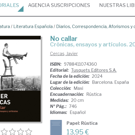
ORIALES
AGENCIA
SUSCRIPCIONES
NUESTRAS
LI
atura
/
Literatura Española
/
Diarios, Correspondencia, Aforismos y
No callar
crónicas, ensayos y artículos.
Cercas, Javier
ISBN:
9788411074360
Editorial:
Tusquets Editores S.A.
Fecha de la edición:
2024
Lugar de la edición:
Barcelona. España
Colección:
Maxi
Encuadernación:
Rústica
Medidas:
20 cm
Nº Pág.:
746
Idiomas:
Español
Papel: Rústica
13,95 €