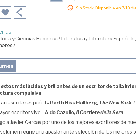
Sin Stock. Disponible en 7/10 día
rias:
toria y Ciencias Humanas
/
Literatura
/
Literatura Española
neros
/
umen
extos más lúcidos y brillantes de un escritor de talla int
ectura compulsiva.
ran escritor español.»
Garth Risk Hallberg,
The New York T
ayor escritor vivo.»
Aldo Cazullo,
Il Corriere della Sera
o a Javier Cercas por uno de los mejores escritores de nue
 volumen reúne una apasionante selección de los mejores te