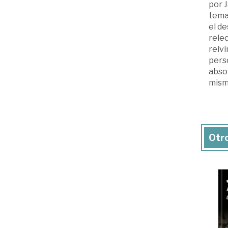
por 
temas
el de
relec
reivi
perso
abso
mism
Otro