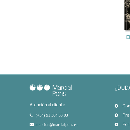
E
¿DUD
Atención al cliente
Com
Pre
(+34) 91 304 33 03
Polí
atencion@marcialpons.es