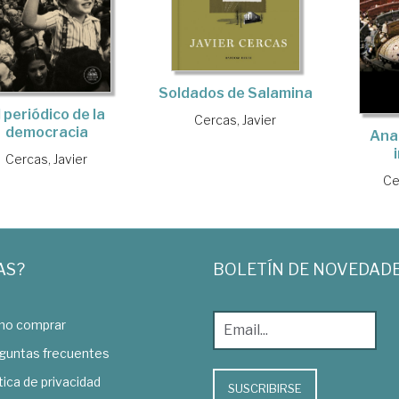
Soldados de Salamina
l periódico de la
Cercas, Javier
democracia
Ana
Cercas, Javier
Ce
AS?
BOLETÍN DE NOVEDAD
o comprar
guntas frecuentes
tica de privacidad
SUSCRIBIRSE