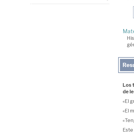
Mate
His
gé
Res
Los t
de l
«El g
«El m
«Teng
Este