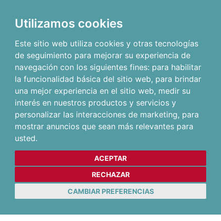
Utilizamos cookies
Este sitio web utiliza cookies y otras tecnologías
de seguimiento para mejorar su experiencia de
navegación con los siguientes fines:
para habilitar
la funcionalidad básica del sitio web
,
para brindar
una mejor experiencia en el sitio web
,
medir su
interés en nuestros productos y servicios y
personalizar las interacciones de marketing
,
para
mostrar anuncios que sean más relevantes para
usted
.
ACEPTAR
RECHAZAR
CAMBIAR PREFERENCIAS