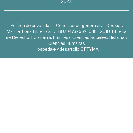
2022.
Política de privacidad
Condiciones generales
Cookies
Marcial Pons Librero S.L. - B82947326 © 1948 - 2018. Librería
de Derecho, Economía, Empresa, Ciencias Sociales, Historia y
Ciencias Humanas
Hospedaje y desarrollo
OPTYMA