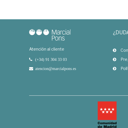
¿DUD
Atención al cliente
Com
Pre
(+34) 91 304 33 03
Polí
atencion@marcialpons.es