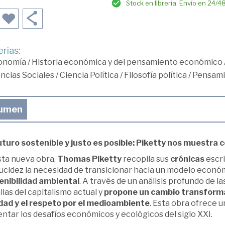
Stock en librería. Envío en 24/4
rias:
onomía
/
Historia económica y del pensamiento económico
ncias Sociales
/
Ciencia Política
/
Filosofía política
/
Pensami
umen
uturo sostenible y justo es posible: Piketty nos muestra 
sta nueva obra,
Thomas Piketty
recopila sus
crónicas
escri
lucidez la necesidad de transicionar hacia un modelo econó
enibilidad ambiental
. A través de un análisis profundo de l
allas del capitalismo actual y
propone un cambio transfor
dad y el respeto por el medioambiente
. Esta obra ofrece 
ntar los desafíos económicos y ecológicos del siglo XXI.