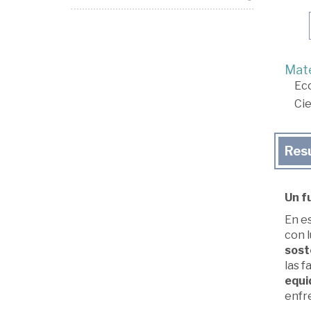
Mate
Ec
Cie
Res
Un f
En e
con 
sost
las f
equi
enfre