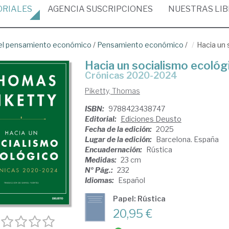
ORIALES
AGENCIA
SUSCRIPCIONES
NUESTRAS
LI
del pensamiento económico
/
Pensamiento económico
/
Hacia un 
Hacia un socialismo ecológ
Crónicas 2020-2024
Piketty, Thomas
ISBN:
9788423438747
Editorial:
Ediciones Deusto
Fecha de la edición:
2025
Lugar de la edición:
Barcelona. España
Encuadernación:
Rústica
Medidas:
23 cm
Nº Pág.:
232
Idiomas:
Español
Papel: Rústica
20,95 €