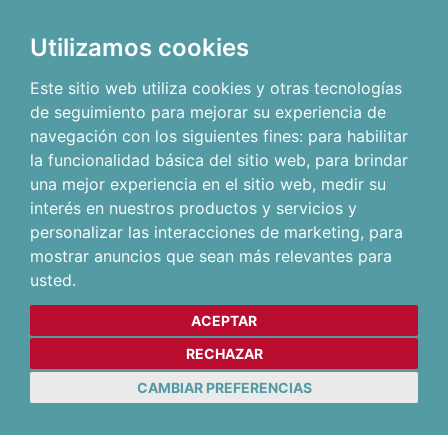
Utilizamos cookies
Este sitio web utiliza cookies y otras tecnologías
de seguimiento para mejorar su experiencia de
navegación con los siguientes fines:
para habilitar
la funcionalidad básica del sitio web
,
para brindar
una mejor experiencia en el sitio web
,
medir su
interés en nuestros productos y servicios y
personalizar las interacciones de marketing
,
para
mostrar anuncios que sean más relevantes para
usted
.
ACEPTAR
RECHAZAR
CAMBIAR PREFERENCIAS