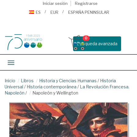
Iniciar sesión
Registrarse
ES
EUR
ESPAÑA PENINSULAR
0
Busqueda avanzada
Toggle navigation
Inicio
Libros
Historia y Ciencias Humanas
/
Historia
Universal
/
Historia contemporánea
/
La Revolución Francesa.
Napoleón
/
Napoleón y Wellington