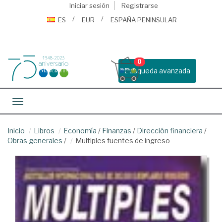
Iniciar sesión
Registrarse
ES
EUR
ESPAÑA PENINSULAR
0
Busqueda avanzada
Toggle navigation
Inicio
Libros
Economía
/
Finanzas
/
Dirección financiera
/
Obras generales
/
Multiples fuentes de ingreso