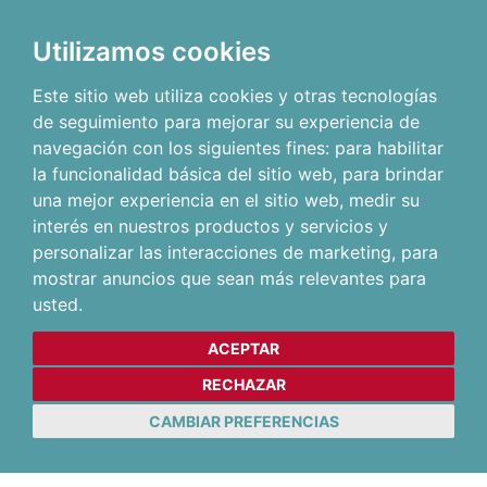
Utilizamos cookies
Este sitio web utiliza cookies y otras tecnologías
de seguimiento para mejorar su experiencia de
navegación con los siguientes fines:
para habilitar
la funcionalidad básica del sitio web
,
para brindar
una mejor experiencia en el sitio web
,
medir su
interés en nuestros productos y servicios y
personalizar las interacciones de marketing
,
para
mostrar anuncios que sean más relevantes para
usted
.
ACEPTAR
RECHAZAR
CAMBIAR PREFERENCIAS