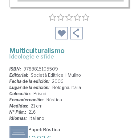
Multiculturalismo
ideologie e sfide
ISBN:
9788815105509
Editorial:
Società Editrice Il Mulino
Fecha de la edición:
2006
Lugar de la edición:
Bologna. Italia
Colección:
Prismi
Encuadernación:
Rústica
Medidas:
21 cm
Nº Pág.:
216
Idiomas:
Italiano
Papel: Rústica