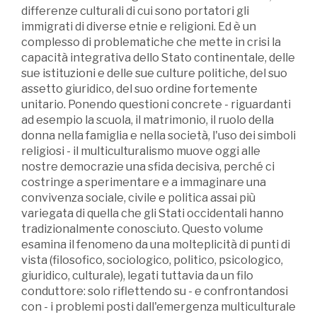
differenze culturali di cui sono portatori gli
immigrati di diverse etnie e religioni. Ed è un
complesso di problematiche che mette in crisi la
capacità integrativa dello Stato continentale, delle
sue istituzioni e delle sue culture politiche, del suo
assetto giuridico, del suo ordine fortemente
unitario. Ponendo questioni concrete - riguardanti
ad esempio la scuola, il matrimonio, il ruolo della
donna nella famiglia e nella società, l'uso dei simboli
religiosi - il multiculturalismo muove oggi alle
nostre democrazie una sfida decisiva, perché ci
costringe a sperimentare e a immaginare una
convivenza sociale, civile e politica assai più
variegata di quella che gli Stati occidentali hanno
tradizionalmente conosciuto. Questo volume
esamina il fenomeno da una molteplicità di punti di
vista (filosofico, sociologico, politico, psicologico,
giuridico, culturale), legati tuttavia da un filo
conduttore: solo riflettendo su - e confrontandosi
con - i problemi posti dall'emergenza multiculturale