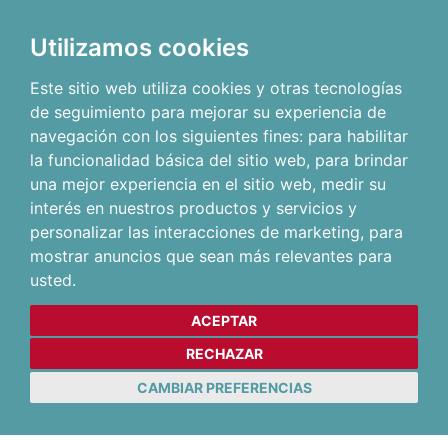
Utilizamos cookies
Este sitio web utiliza cookies y otras tecnologías
de seguimiento para mejorar su experiencia de
navegación con los siguientes fines:
para habilitar
la funcionalidad básica del sitio web
,
para brindar
una mejor experiencia en el sitio web
,
medir su
interés en nuestros productos y servicios y
personalizar las interacciones de marketing
,
para
mostrar anuncios que sean más relevantes para
usted
.
ACEPTAR
RECHAZAR
CAMBIAR PREFERENCIAS