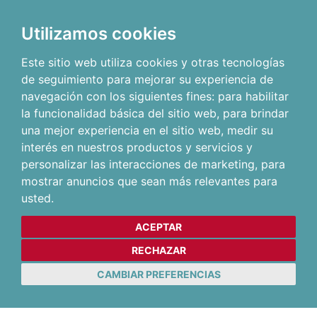
Utilizamos cookies
Este sitio web utiliza cookies y otras tecnologías
de seguimiento para mejorar su experiencia de
navegación con los siguientes fines:
para habilitar
la funcionalidad básica del sitio web
,
para brindar
una mejor experiencia en el sitio web
,
medir su
interés en nuestros productos y servicios y
personalizar las interacciones de marketing
,
para
mostrar anuncios que sean más relevantes para
usted
.
ACEPTAR
RECHAZAR
CAMBIAR PREFERENCIAS