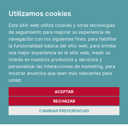
Utilizamos cookies
Este sitio web utiliza cookies y otras tecnologías
de seguimiento para mejorar su experiencia de
navegación con los siguientes fines:
para habilitar
la funcionalidad básica del sitio web
,
para brindar
una mejor experiencia en el sitio web
,
medir su
interés en nuestros productos y servicios y
personalizar las interacciones de marketing
,
para
mostrar anuncios que sean más relevantes para
usted
.
ACEPTAR
RECHAZAR
CAMBIAR PREFERENCIAS