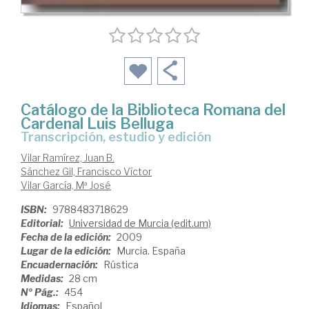
Catálogo de la Biblioteca Romana del
Cardenal Luis Belluga
transcripción, estudio y edición
Vilar Ramírez, Juan B.
Sánchez Gil, Francisco Víctor
Vilar García, Mª José
ISBN:
9788483718629
Editorial:
Universidad de Murcia (edit.um)
Fecha de la edición:
2009
Lugar de la edición:
Murcia. España
Encuadernación:
Rústica
Medidas:
28 cm
Nº Pág.:
454
Idiomas:
Español