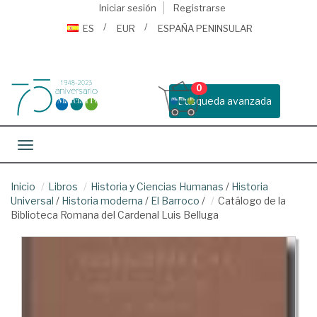
Iniciar sesión
Registrarse
ES
EUR
ESPAÑA PENINSULAR
0
Busqueda avanzada
Toggle navigation
Inicio
Libros
Historia y Ciencias Humanas
/
Historia
Universal
/
Historia moderna
/
El Barroco
/
Catálogo de la
Biblioteca Romana del Cardenal Luis Belluga