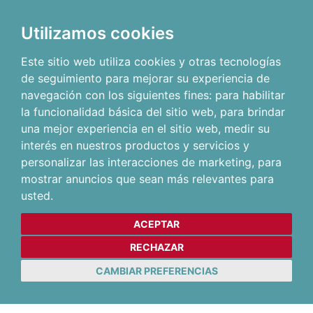
Utilizamos cookies
Este sitio web utiliza cookies y otras tecnologías
de seguimiento para mejorar su experiencia de
navegación con los siguientes fines:
para habilitar
la funcionalidad básica del sitio web
,
para brindar
una mejor experiencia en el sitio web
,
medir su
interés en nuestros productos y servicios y
personalizar las interacciones de marketing
,
para
mostrar anuncios que sean más relevantes para
usted
.
ACEPTAR
RECHAZAR
CAMBIAR PREFERENCIAS