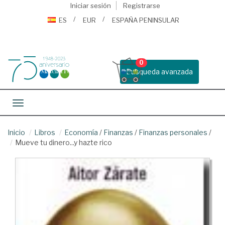
Iniciar sesión
Registrarse
ES
EUR
ESPAÑA PENINSULAR
0
Busqueda avanzada
Toggle navigation
Inicio
Libros
Economía
/
Finanzas
/
Finanzas personales
/
Mueve tu dinero...y hazte rico