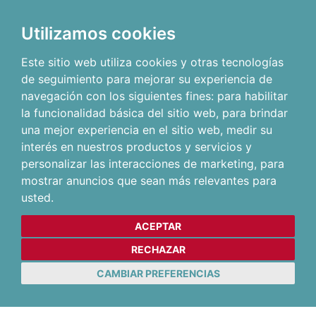
Utilizamos cookies
Este sitio web utiliza cookies y otras tecnologías
de seguimiento para mejorar su experiencia de
navegación con los siguientes fines:
para habilitar
la funcionalidad básica del sitio web
,
para brindar
una mejor experiencia en el sitio web
,
medir su
interés en nuestros productos y servicios y
personalizar las interacciones de marketing
,
para
mostrar anuncios que sean más relevantes para
usted
.
ACEPTAR
RECHAZAR
CAMBIAR PREFERENCIAS