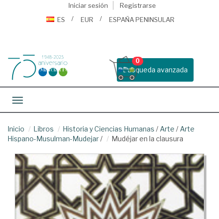
Iniciar sesión
Registrarse
ES
EUR
ESPAÑA PENINSULAR
0
Busqueda avanzada
Toggle navigation
Inicio
Libros
Historia y Ciencias Humanas
/
Arte
/
Arte
Hispano-Musulman-Mudejar
/
Mudéjar en la clausura