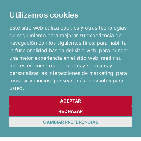
Utilizamos cookies
Este sitio web utiliza cookies y otras tecnologías
de seguimiento para mejorar su experiencia de
navegación con los siguientes fines:
para habilitar
la funcionalidad básica del sitio web
,
para brindar
una mejor experiencia en el sitio web
,
medir su
interés en nuestros productos y servicios y
personalizar las interacciones de marketing
,
para
mostrar anuncios que sean más relevantes para
usted
.
ACEPTAR
RECHAZAR
CAMBIAR PREFERENCIAS