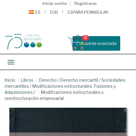
Iniciar sesión
Registrarse
ES
EUR
ESPAÑA PENINSULAR
0
Busqueda avanzada
Toggle navigation
Inicio
Libros
Derecho
/
Derecho mercantil
/
Sociedades
mercantiles
/
Modificaciones estructurales. Fusiones y
Adquisiciones
/
Modificaciones estructurales y
reestructuración empresarial