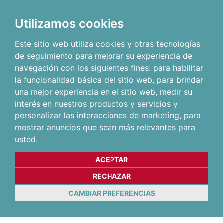
Utilizamos cookies
Este sitio web utiliza cookies y otras tecnologías
de seguimiento para mejorar su experiencia de
navegación con los siguientes fines:
para habilitar
la funcionalidad básica del sitio web
,
para brindar
una mejor experiencia en el sitio web
,
medir su
interés en nuestros productos y servicios y
personalizar las interacciones de marketing
,
para
mostrar anuncios que sean más relevantes para
usted
.
ACEPTAR
RECHAZAR
CAMBIAR PREFERENCIAS