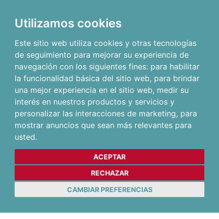
Utilizamos cookies
Este sitio web utiliza cookies y otras tecnologías
de seguimiento para mejorar su experiencia de
navegación con los siguientes fines:
para habilitar
la funcionalidad básica del sitio web
,
para brindar
una mejor experiencia en el sitio web
,
medir su
interés en nuestros productos y servicios y
personalizar las interacciones de marketing
,
para
mostrar anuncios que sean más relevantes para
usted
.
ACEPTAR
RECHAZAR
CAMBIAR PREFERENCIAS