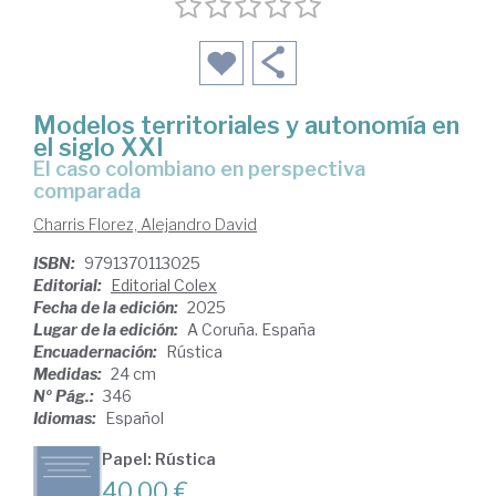
Modelos territoriales y autonomía en
el siglo XXI
el caso colombiano en perspectiva
comparada
Charris Florez, Alejandro David
ISBN:
9791370113025
Editorial:
Editorial Colex
Fecha de la edición:
2025
Lugar de la edición:
A Coruña. España
Encuadernación:
Rústica
Medidas:
24 cm
Nº Pág.:
346
Idiomas:
Español
Papel: Rústica
40,00 €