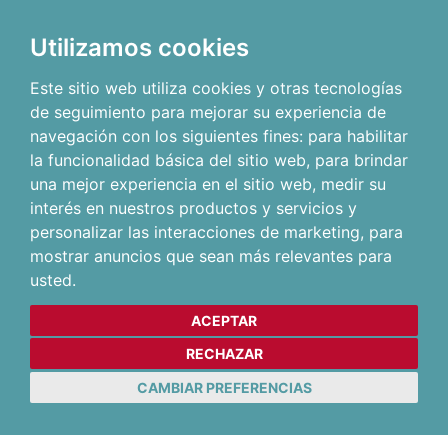
Utilizamos cookies
Este sitio web utiliza cookies y otras tecnologías
de seguimiento para mejorar su experiencia de
navegación con los siguientes fines:
para habilitar
la funcionalidad básica del sitio web
,
para brindar
una mejor experiencia en el sitio web
,
medir su
interés en nuestros productos y servicios y
personalizar las interacciones de marketing
,
para
mostrar anuncios que sean más relevantes para
usted
.
ACEPTAR
RECHAZAR
CAMBIAR PREFERENCIAS