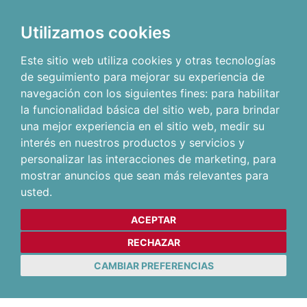
Utilizamos cookies
Este sitio web utiliza cookies y otras tecnologías
de seguimiento para mejorar su experiencia de
navegación con los siguientes fines:
para habilitar
la funcionalidad básica del sitio web
,
para brindar
una mejor experiencia en el sitio web
,
medir su
interés en nuestros productos y servicios y
personalizar las interacciones de marketing
,
para
mostrar anuncios que sean más relevantes para
usted
.
ACEPTAR
RECHAZAR
CAMBIAR PREFERENCIAS