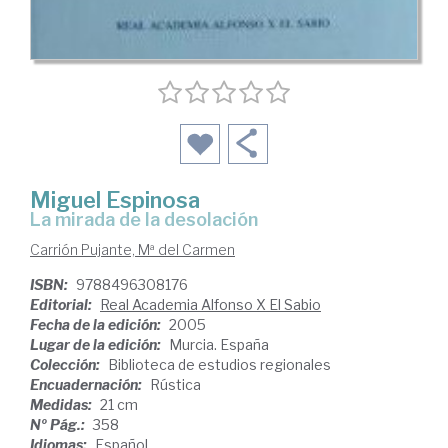
Miguel Espinosa
la mirada de la desolación
Carrión Pujante, Mª del Carmen
ISBN:
9788496308176
Editorial:
Real Academia Alfonso X El Sabio
Fecha de la edición:
2005
Lugar de la edición:
Murcia. España
Colección:
Biblioteca de estudios regionales
Encuadernación:
Rústica
Medidas:
21 cm
Nº Pág.:
358
Idiomas:
Español