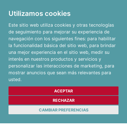
Utilizamos cookies
Este sitio web utiliza cookies y otras tecnologías
de seguimiento para mejorar su experiencia de
navegación con los siguientes fines:
para habilitar
la funcionalidad básica del sitio web
,
para brindar
una mejor experiencia en el sitio web
,
medir su
interés en nuestros productos y servicios y
personalizar las interacciones de marketing
,
para
mostrar anuncios que sean más relevantes para
usted
.
ACEPTAR
RECHAZAR
CAMBIAR PREFERENCIAS