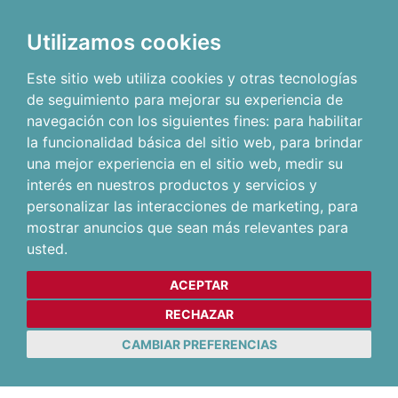
Utilizamos cookies
Este sitio web utiliza cookies y otras tecnologías
de seguimiento para mejorar su experiencia de
navegación con los siguientes fines:
para habilitar
la funcionalidad básica del sitio web
,
para brindar
una mejor experiencia en el sitio web
,
medir su
interés en nuestros productos y servicios y
personalizar las interacciones de marketing
,
para
mostrar anuncios que sean más relevantes para
usted
.
ACEPTAR
RECHAZAR
CAMBIAR PREFERENCIAS