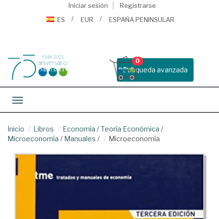
Iniciar sesión
Registrarse
ES
EUR
ESPAÑA PENINSULAR
0
Busqueda avanzada
Toggle navigation
Inicio
Libros
Economía
/
Teoría Económica
/
Microeconomía
/
Manuales
/
Microeconomía