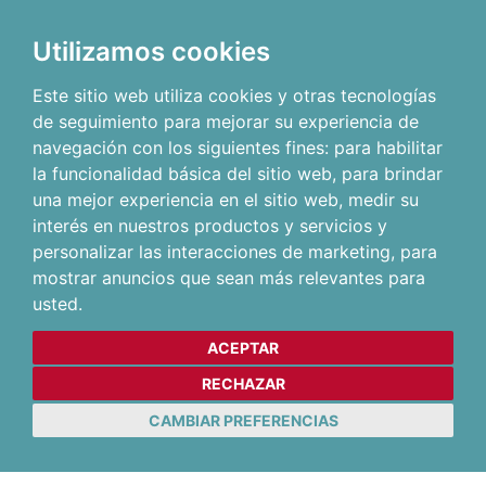
Utilizamos cookies
Este sitio web utiliza cookies y otras tecnologías
de seguimiento para mejorar su experiencia de
navegación con los siguientes fines:
para habilitar
la funcionalidad básica del sitio web
,
para brindar
una mejor experiencia en el sitio web
,
medir su
interés en nuestros productos y servicios y
personalizar las interacciones de marketing
,
para
mostrar anuncios que sean más relevantes para
usted
.
ACEPTAR
RECHAZAR
CAMBIAR PREFERENCIAS