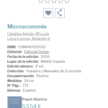
Microeconomía
Cabañes Argudo, Mª Lucía
Lorca Corrons, Alejandro V.
ISBN:
9788447025015
Editorial:
Editorial Civitas
Fecha de la edición:
2006
Lugar de la edición:
Madrid. España
Edición número:
3ª ed.
Colección:
Tratados y Manuales de Economía
Encuadernación:
Rústica
Medidas:
24 cm
Nº Pág.:
772
Idiomas:
Español
Papel: Rústica
53,54 €