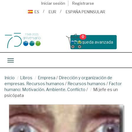
Iniciar sesión
Registrarse
ES
EUR
ESPAÑA PENINSULAR
0
Busqueda avanzada
Toggle navigation
Inicio
Libros
Empresa
/
Dirección y organización de
empresas. Recursos humanos
/
Recursos humanos
/
Factor
humano: Motivación. Ambiente. Conflicto
/
Mi jefe es un
psicópata