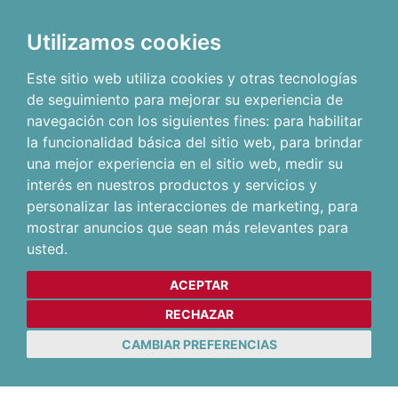
Utilizamos cookies
Este sitio web utiliza cookies y otras tecnologías
de seguimiento para mejorar su experiencia de
navegación con los siguientes fines:
para habilitar
la funcionalidad básica del sitio web
,
para brindar
una mejor experiencia en el sitio web
,
medir su
interés en nuestros productos y servicios y
personalizar las interacciones de marketing
,
para
mostrar anuncios que sean más relevantes para
usted
.
ACEPTAR
RECHAZAR
CAMBIAR PREFERENCIAS