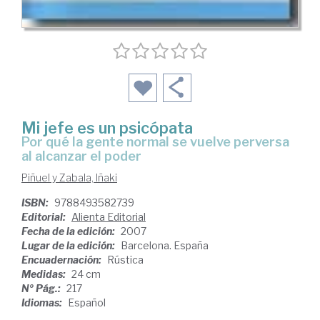
Mi jefe es un psicópata
por qué la gente normal se vuelve perversa
al alcanzar el poder
Piñuel y Zabala, Iñaki
ISBN:
9788493582739
Editorial:
Alienta Editorial
Fecha de la edición:
2007
Lugar de la edición:
Barcelona. España
Encuadernación:
Rústica
Medidas:
24 cm
Nº Pág.:
217
Idiomas:
Español