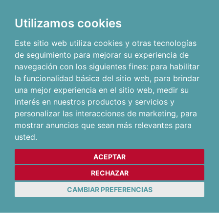
Utilizamos cookies
Este sitio web utiliza cookies y otras tecnologías
de seguimiento para mejorar su experiencia de
navegación con los siguientes fines:
para habilitar
la funcionalidad básica del sitio web
,
para brindar
una mejor experiencia en el sitio web
,
medir su
interés en nuestros productos y servicios y
personalizar las interacciones de marketing
,
para
mostrar anuncios que sean más relevantes para
usted
.
ACEPTAR
RECHAZAR
CAMBIAR PREFERENCIAS