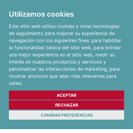
Utilizamos cookies
Este sitio web utiliza cookies y otras tecnologías
de seguimiento para mejorar su experiencia de
navegación con los siguientes fines:
para habilitar
la funcionalidad básica del sitio web
,
para brindar
una mejor experiencia en el sitio web
,
medir su
interés en nuestros productos y servicios y
personalizar las interacciones de marketing
,
para
mostrar anuncios que sean más relevantes para
usted
.
ACEPTAR
RECHAZAR
CAMBIAR PREFERENCIAS