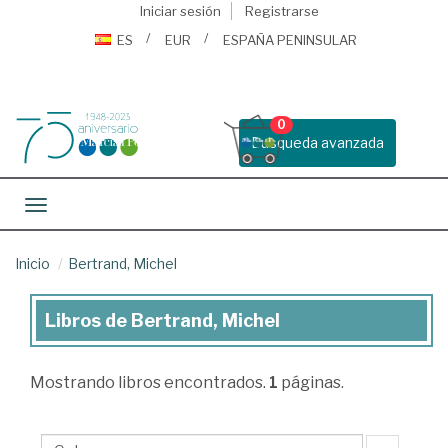
Iniciar sesión
Registrarse
ES
EUR
ESPAÑA PENINSULAR
0
Busqueda avanzada
Toggle navigation
Inicio
Bertrand, Michel
Libros de Bertrand, Michel
Libros
de
Mostrando
libros encontrados.
1
páginas.
Bertrand,
Michel