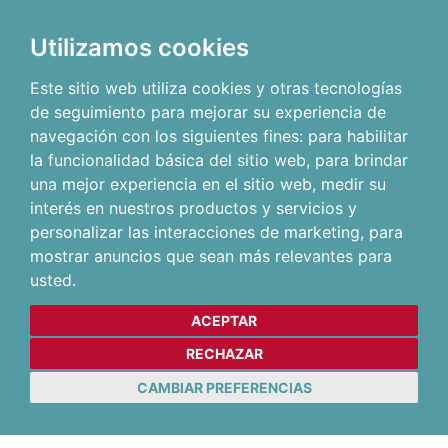
Utilizamos cookies
Este sitio web utiliza cookies y otras tecnologías
de seguimiento para mejorar su experiencia de
navegación con los siguientes fines:
para habilitar
la funcionalidad básica del sitio web
,
para brindar
una mejor experiencia en el sitio web
,
medir su
interés en nuestros productos y servicios y
personalizar las interacciones de marketing
,
para
mostrar anuncios que sean más relevantes para
usted
.
ACEPTAR
RECHAZAR
CAMBIAR PREFERENCIAS