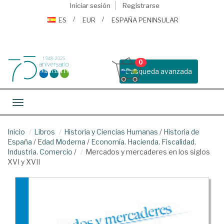
Iniciar sesión
Registrarse
ES
EUR
ESPAÑA PENINSULAR
0
Busqueda avanzada
Toggle navigation
Inicio
Libros
Historia y Ciencias Humanas
/
Historia de
España
/
Edad Moderna
/
Economía. Hacienda. Fiscalidad.
Industria. Comercio
/
Mercados y mercaderes en los siglos
XVI y XVII