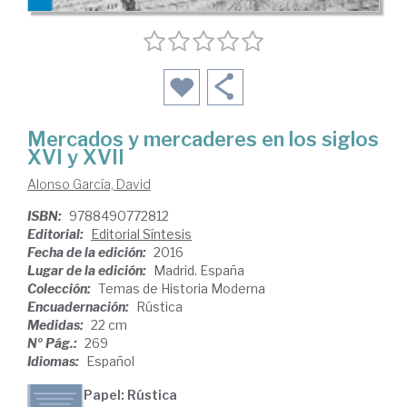
Mercados y mercaderes en los siglos
XVI y XVII
Alonso García, David
ISBN:
9788490772812
Editorial:
Editorial Síntesis
Fecha de la edición:
2016
Lugar de la edición:
Madrid. España
Colección:
Temas de Historia Moderna
Encuadernación:
Rústica
Medidas:
22 cm
Nº Pág.:
269
Idiomas:
Español
Papel: Rústica