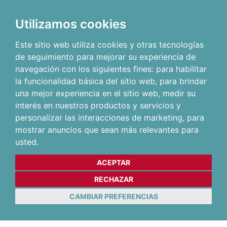
Utilizamos cookies
Este sitio web utiliza cookies y otras tecnologías
de seguimiento para mejorar su experiencia de
navegación con los siguientes fines:
para habilitar
la funcionalidad básica del sitio web
,
para brindar
una mejor experiencia en el sitio web
,
medir su
interés en nuestros productos y servicios y
personalizar las interacciones de marketing
,
para
mostrar anuncios que sean más relevantes para
usted
.
ACEPTAR
RECHAZAR
CAMBIAR PREFERENCIAS