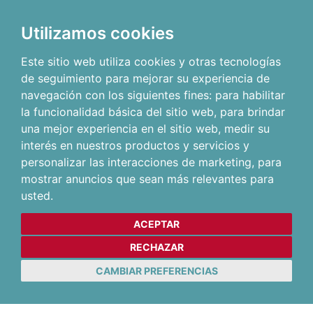
Utilizamos cookies
Este sitio web utiliza cookies y otras tecnologías
de seguimiento para mejorar su experiencia de
navegación con los siguientes fines:
para habilitar
la funcionalidad básica del sitio web
,
para brindar
una mejor experiencia en el sitio web
,
medir su
interés en nuestros productos y servicios y
personalizar las interacciones de marketing
,
para
mostrar anuncios que sean más relevantes para
usted
.
ACEPTAR
RECHAZAR
CAMBIAR PREFERENCIAS