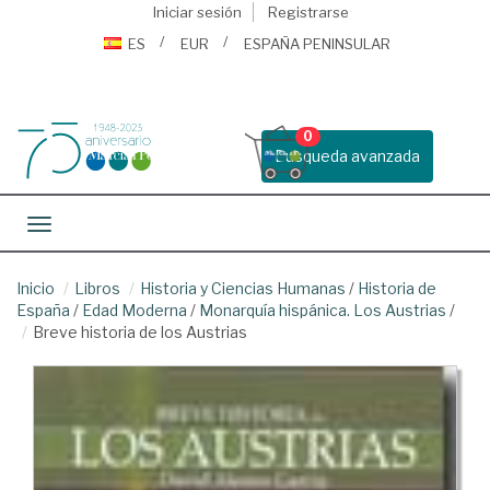
Iniciar sesión
Registrarse
ES
EUR
ESPAÑA PENINSULAR
0
Busqueda avanzada
Toggle navigation
Inicio
Libros
Historia y Ciencias Humanas
/
Historia de
España
/
Edad Moderna
/
Monarquía hispánica. Los Austrias
/
Breve historia de los Austrias