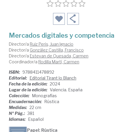
Mercados digitales y competencia
Director/a
Ruiz Peris, Juan Ignacio
Director/a
González Castilla, Francisco
Director/a
Estevan de Quesada, Carmen
Coordinador/a
Rodilla Martí, Carmen
ISBN:
9788411478892
Editorial:
Editorial Tirant lo Blanch
Fecha de la edición:
2024
Lugar de la edición:
Valencia. España
Colección:
Monografías
Encuadernación:
Rústica
Medidas:
22 cm
Nº Pág.:
381
Idiomas:
Español
Papel: Rústica