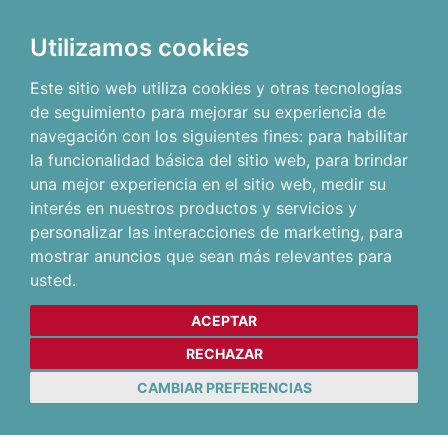
Utilizamos cookies
Este sitio web utiliza cookies y otras tecnologías
de seguimiento para mejorar su experiencia de
navegación con los siguientes fines:
para habilitar
la funcionalidad básica del sitio web
,
para brindar
una mejor experiencia en el sitio web
,
medir su
interés en nuestros productos y servicios y
personalizar las interacciones de marketing
,
para
mostrar anuncios que sean más relevantes para
usted
.
ACEPTAR
RECHAZAR
CAMBIAR PREFERENCIAS