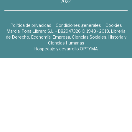
2022.
Política de privacidad
Condiciones generales
Cookies
Marcial Pons Librero S.L. - B82947326 © 1948 - 2018. Librería
de Derecho, Economía, Empresa, Ciencias Sociales, Historia y
Ciencias Humanas
Hospedaje y desarrollo
OPTYMA