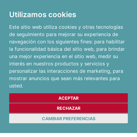
Utilizamos cookies
Este sitio web utiliza cookies y otras tecnologías
de seguimiento para mejorar su experiencia de
navegación con los siguientes fines:
para habilitar
la funcionalidad básica del sitio web
,
para brindar
una mejor experiencia en el sitio web
,
medir su
interés en nuestros productos y servicios y
personalizar las interacciones de marketing
,
para
mostrar anuncios que sean más relevantes para
usted
.
ACEPTAR
RECHAZAR
CAMBIAR PREFERENCIAS