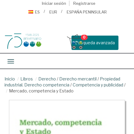
Iniciar sesión
Registrarse
ES
EUR
ESPAÑA PENINSULAR
0
Busqueda avanzada
Toggle navigation
Inicio
Libros
Derecho
/
Derecho mercantil
/
Propiedad
industrial. Derecho competencia
/
Competencia y publicidad
/
Mercado, competencia y Estado