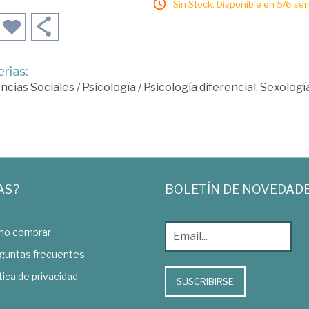
Sin Stock. Disponible en 5/6 se
rias:
ncias Sociales
/
Psicología
/
Psicología diferencial. Sexologí
AS?
BOLETÍN DE NOVEDAD
o comprar
guntas frecuentes
tica de privacidad
SUSCRIBIRSE