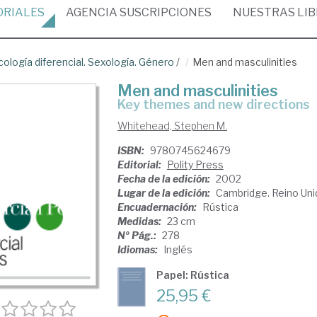
ORIALES
AGENCIA
SUSCRIPCIONES
NUESTRAS
LI
cología diferencial. Sexología. Género
/
Men and masculinities
Men and masculinities
key themes and new directions
Whitehead, Stephen M.
ISBN:
9780745624679
Editorial:
Polity Press
Fecha de la edición:
2002
Lugar de la edición:
Cambridge. Reino Uni
Encuadernación:
Rústica
Medidas:
23 cm
Nº Pág.:
278
Idiomas:
Inglés
Papel: Rústica
25,95 €