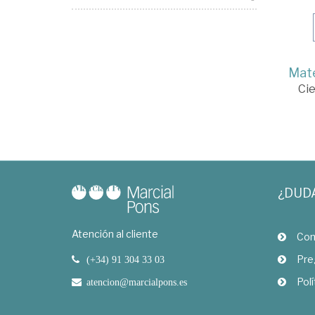
Mate
Cie
¿DUD
Atención al cliente
Com
Pre
(+34) 91 304 33 03
Polí
atencion@marcialpons.es