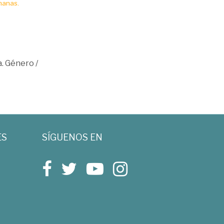
manas.
a. Género
/
ES
SÍGUENOS EN