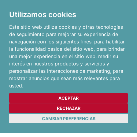
Utilizamos cookies
Este sitio web utiliza cookies y otras tecnologías
de seguimiento para mejorar su experiencia de
navegación con los siguientes fines:
para habilitar
la funcionalidad básica del sitio web
,
para brindar
una mejor experiencia en el sitio web
,
medir su
interés en nuestros productos y servicios y
personalizar las interacciones de marketing
,
para
mostrar anuncios que sean más relevantes para
usted
.
ACEPTAR
RECHAZAR
CAMBIAR PREFERENCIAS