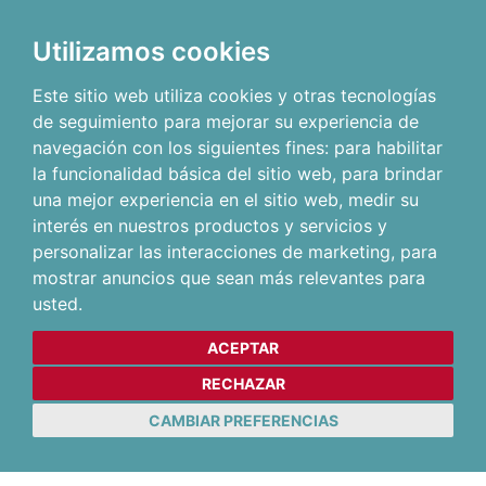
Utilizamos cookies
Este sitio web utiliza cookies y otras tecnologías
de seguimiento para mejorar su experiencia de
navegación con los siguientes fines:
para habilitar
la funcionalidad básica del sitio web
,
para brindar
una mejor experiencia en el sitio web
,
medir su
interés en nuestros productos y servicios y
personalizar las interacciones de marketing
,
para
mostrar anuncios que sean más relevantes para
usted
.
ACEPTAR
RECHAZAR
CAMBIAR PREFERENCIAS