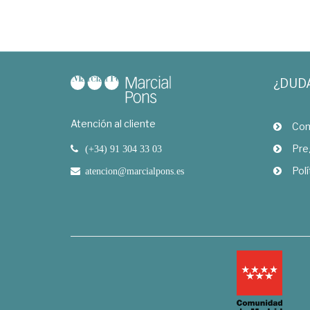
¿DUD
Atención al cliente
Com
Pre
(+34) 91 304 33 03
Polí
atencion@marcialpons.es