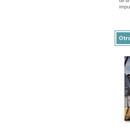
de la
impus
Otro