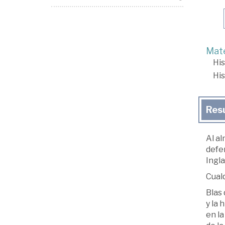
Mate
His
His
Res
Al al
defe
Ingla
Cualq
Blas 
y la 
en l