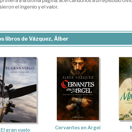
 primera a la última página, acercándonos a un episodio olvi
ieron el ingenio y el valor.
s libros de Vázquez, Álber
Cervantes en Argel
El gran vuelo