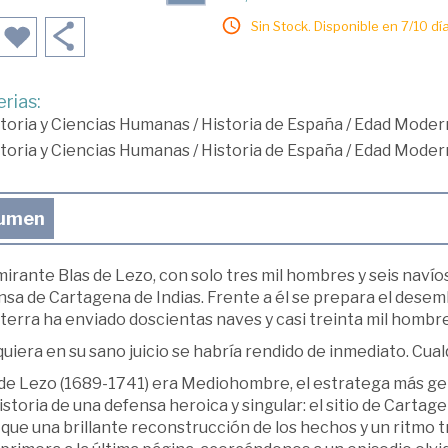
Sin Stock. Disponible en 7/10 día
rias:
toria y Ciencias Humanas
/
Historia de España
/
Edad Moder
toria y Ciencias Humanas
/
Historia de España
/
Edad Moder
umen
mirante Blas de Lezo, con solo tres mil hombres y seis navío
nsa de Cartagena de Indias. Frente a él se prepara el dese
terra ha enviado doscientas naves y casi treinta mil hombres
uiera en su sano juicio se habría rendido de inmediato. Cua
de Lezo (1689-1741) era Mediohombre, el estratega más geni
historia de una defensa heroica y singular: el sitio de Carta
a que una brillante reconstrucción de los hechos y un ritm