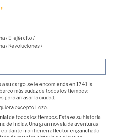
s.
na
/
El ejército
/
na
/
Revoluciones
/
s a su cargo, se le encomienda en 1741 la
mbarco más audaz de todos los tiempos:
 para arrasar la ciudad.
lquiera excepto Lezo.
al de todos los tiempos. Esta es su historia
gena de Indias. Una gran novela de aventuras
o trepidante mantienen al lector enganchado