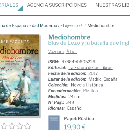
ORIALES
AGENCIA
SUSCRIPCIONES
NUESTRAS
LI
oria de España
/
Edad Moderna
/
El ejército
/
Mediohombre
Mediohombre
Blas de Lezo y la batalla que In
Vázquez, Álber
ISBN:
9788490605226
Editorial:
La Esfera de los Libros
Fecha de la edición:
2017
Lugar de la edición:
Madrid. España
Colección:
Novela Histórica
Encuadernación:
Rústica
Medidas:
24 cm
Nº Pág.:
348
Idiomas:
Español
Papel: Rústica
19,90 €