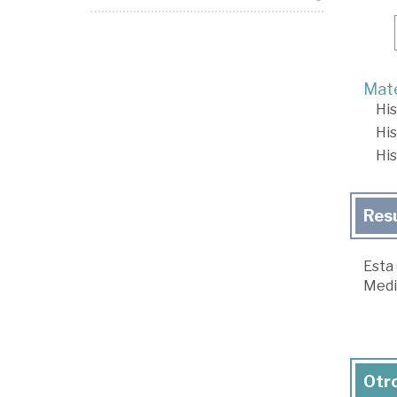
Mate
His
His
His
Res
Esta 
Medi
Otro