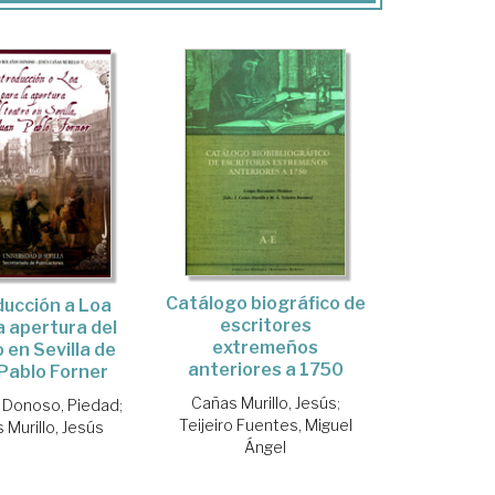
Catálogo biográfico de
ducción a Loa
escritores
a apertura del
extremeños
 en Sevilla de
anteriores a 1750
Pablo Forner
Cañas Murillo, Jesús
;
 Donoso, Piedad
;
Teijeiro Fuentes, Miguel
 Murillo, Jesús
Ángel