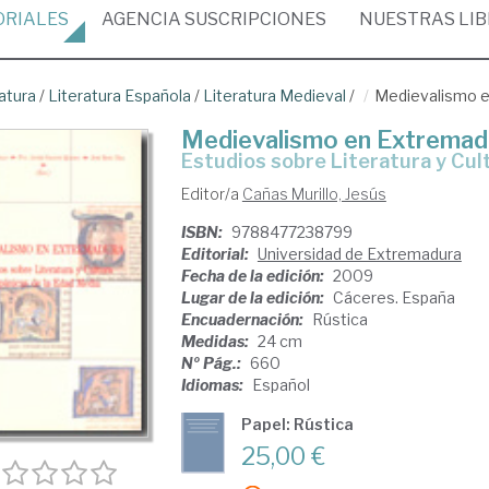
ORIALES
AGENCIA
SUSCRIPCIONES
NUESTRAS
LI
atura
/
Literatura Española
/
Literatura Medieval
/
Medievalismo 
Medievalismo en Extremad
estudios sobre Literatura y Cul
Editor/a
Cañas Murillo, Jesús
ISBN:
9788477238799
Editorial:
Universidad de Extremadura
Fecha de la edición:
2009
Lugar de la edición:
Cáceres. España
Encuadernación:
Rústica
Medidas:
24 cm
Nº Pág.:
660
Idiomas:
Español
Papel: Rústica
25,00 €