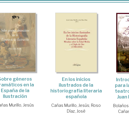
Sobre géneros
En los inicios
Intro
ramáticos en la
ilustrados de la
para l
España de la
historiografía literaria
teatro
Ilustración
española
Juan 
ñas Murillo, Jesús
Cañas Murillo, Jesús
;
Roso
Bolaños
Díaz, José
Cañas