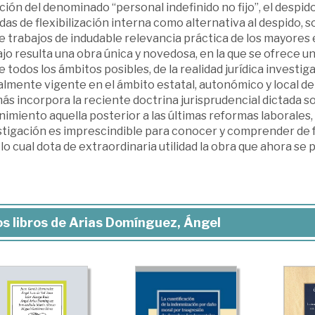
ción del denominado “personal indefinido no fijo”, el despido
as de flexibilización interna como alternativa al despido, 
e trabajos de indudable relevancia práctica de los mayores
jo resulta una obra única y novedosa, en la que se ofrece un
 todos los ámbitos posibles, de la realidad jurídica investi
lmente vigente en el ámbito estatal, autonómico y local de 
s incorpora la reciente doctrina jurisprudencial dictada s
imiento aquella posterior a las últimas reformas laborales,
tigación es imprescindible para conocer y comprender de for
lo cual dota de extraordinaria utilidad la obra que ahora se 
s libros de Arias Domínguez, Ángel