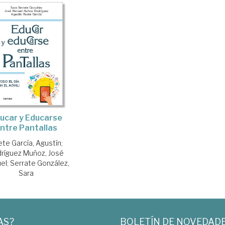
ucar y Educarse
ntre Pantallas
te García, Agustín
;
ríguez Muñoz, José
el
;
Serrate González,
Sara
AS?
BOLETÍN DE NOVEDAD