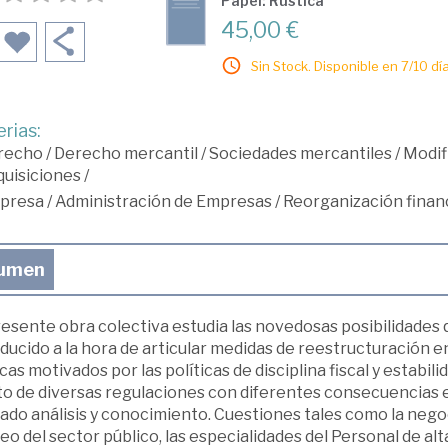
Papel: Rústica
45,00 €
Sin Stock. Disponible en 7/10 día
rias:
recho
/
Derecho mercantil
/
Sociedades mercantiles
/
Modif
uisiciones
/
presa
/
Administración de Empresas
/
Reorganización financ
umen
esente obra colectiva estudia las novedosas posibilidades 
ducido a la hora de articular medidas de reestructuración e
cas motivados por las políticas de disciplina fiscal y estabi
to de diversas regulaciones con diferentes consecuencias e
ado análisis y conocimiento. Cuestiones tales como la nego
o del sector público, las especialidades del Personal de alt