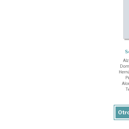
S
Alz
Domí
Hern
P
Alo
T
Otro