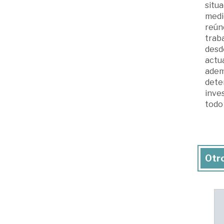
situa
medid
reún
traba
desde
actua
ademá
deten
inves
todo 
Otro