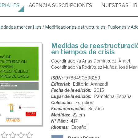
ORIALES
AGENCIA
SUSCRIPCIONES
NUESTRAS
LI
iedades mercantiles
/
Modificaciones estructurales. Fusiones y Ad
Medidas de reestructuració
en tiempos de crisis
Coordinador/a
Arias Domínguez, Ángel
Coordinador/a
Rodríguez Muñoz, José Man
ISBN:
9788490598153
Editorial:
Editorial Aranzadi
Fecha de la edición:
2015
Lugar de la edición:
Pamplona. España
Colección:
Estudios
Encuadernación:
Rústica
Medidas:
22 cm
Nº Pág.:
417
Idiomas:
Español