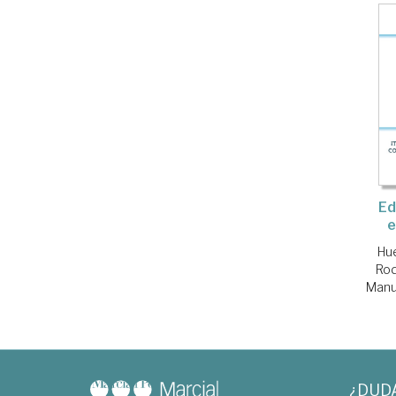
Ed
e
Hue
Rod
Manu
¿DUD