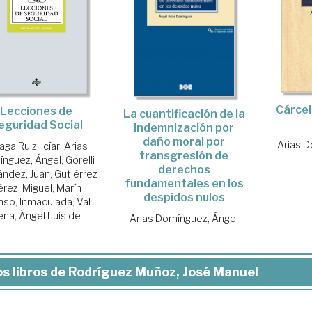
Cárcel
Lecciones de
La cuantificación de la
eguridad Social
indemnización por
daño moral por
Arias D
aga Ruiz, Icíar
;
Arias
transgresión de
nguez, Ángel
;
Gorelli
derechos
ández, Juan
;
Gutiérrez
fundamentales en los
érez, Miguel
;
Marín
despidos nulos
nso, Inmaculada
;
Val
ena, Ángel Luis de
Arias Domínguez, Ángel
s libros de Rodríguez Muñoz, José Manuel