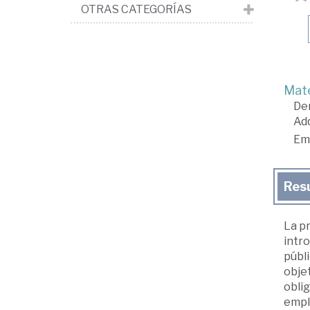
OTRAS CATEGORÍAS
Mate
De
Adq
Em
Res
La pr
intro
públi
obje
oblig
emple