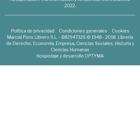
2022.
Política de privacidad
Condiciones generales
Cookies
Marcial Pons Librero S.L. - B82947326 © 1948 - 2018. Librería
de Derecho, Economía, Empresa, Ciencias Sociales, Historia y
Ciencias Humanas
Hospedaje y desarrollo
OPTYMA