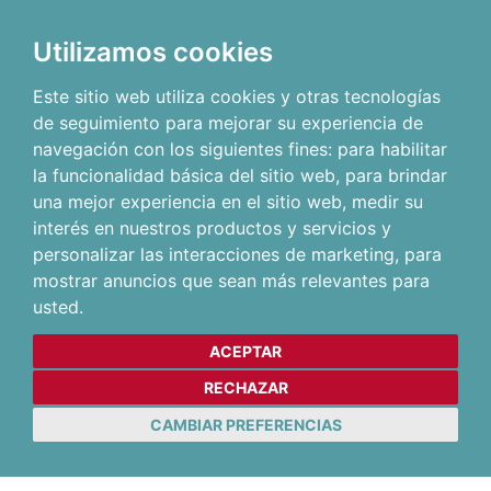
Utilizamos cookies
Este sitio web utiliza cookies y otras tecnologías
de seguimiento para mejorar su experiencia de
navegación con los siguientes fines:
para habilitar
la funcionalidad básica del sitio web
,
para brindar
una mejor experiencia en el sitio web
,
medir su
interés en nuestros productos y servicios y
personalizar las interacciones de marketing
,
para
mostrar anuncios que sean más relevantes para
usted
.
ACEPTAR
RECHAZAR
CAMBIAR PREFERENCIAS