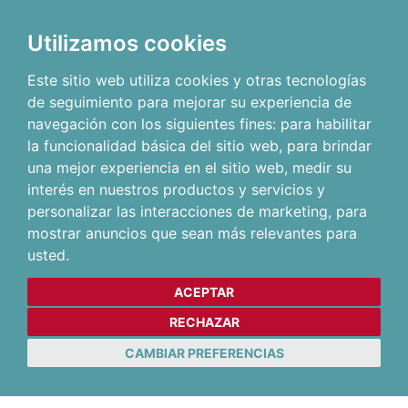
Utilizamos cookies
Este sitio web utiliza cookies y otras tecnologías
de seguimiento para mejorar su experiencia de
navegación con los siguientes fines:
para habilitar
la funcionalidad básica del sitio web
,
para brindar
una mejor experiencia en el sitio web
,
medir su
interés en nuestros productos y servicios y
personalizar las interacciones de marketing
,
para
mostrar anuncios que sean más relevantes para
usted
.
ACEPTAR
RECHAZAR
CAMBIAR PREFERENCIAS