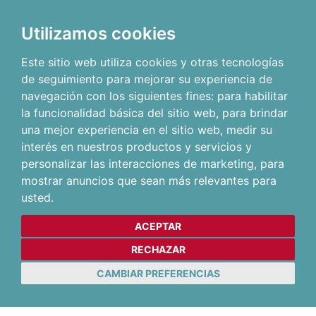
Utilizamos cookies
Este sitio web utiliza cookies y otras tecnologías
de seguimiento para mejorar su experiencia de
navegación con los siguientes fines:
para habilitar
la funcionalidad básica del sitio web
,
para brindar
una mejor experiencia en el sitio web
,
medir su
interés en nuestros productos y servicios y
personalizar las interacciones de marketing
,
para
mostrar anuncios que sean más relevantes para
usted
.
ACEPTAR
RECHAZAR
CAMBIAR PREFERENCIAS