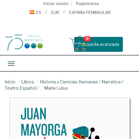
Iniciar sesión
Registrarse
ES
EUR
ESPAÑA PENINSULAR
0
Busqueda avanzada
Toggle navigation
Inicio
Libros
Historia y Ciencias Humanas
/
Narrativa
/
Teatro Español
/
María Luisa