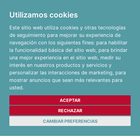
Utilizamos cookies
Este sitio web utiliza cookies y otras tecnologías
de seguimiento para mejorar su experiencia de
navegación con los siguientes fines:
para habilitar
la funcionalidad básica del sitio web
,
para brindar
una mejor experiencia en el sitio web
,
medir su
interés en nuestros productos y servicios y
personalizar las interacciones de marketing
,
para
mostrar anuncios que sean más relevantes para
usted
.
ACEPTAR
RECHAZAR
CAMBIAR PREFERENCIAS