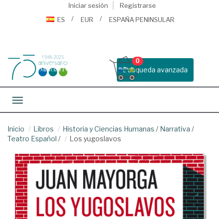
Iniciar sesión
Registrarse
ES
EUR
ESPAÑA PENINSULAR
0
Busqueda avanzada
Toggle navigation
Inicio
Libros
Historia y Ciencias Humanas
/
Narrativa
/
Teatro Español
/
Los yugoslavos