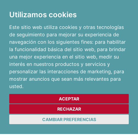
Utilizamos cookies
Este sitio web utiliza cookies y otras tecnologías
de seguimiento para mejorar su experiencia de
navegación con los siguientes fines:
para habilitar
la funcionalidad básica del sitio web
,
para brindar
una mejor experiencia en el sitio web
,
medir su
interés en nuestros productos y servicios y
personalizar las interacciones de marketing
,
para
mostrar anuncios que sean más relevantes para
usted
.
ACEPTAR
RECHAZAR
CAMBIAR PREFERENCIAS