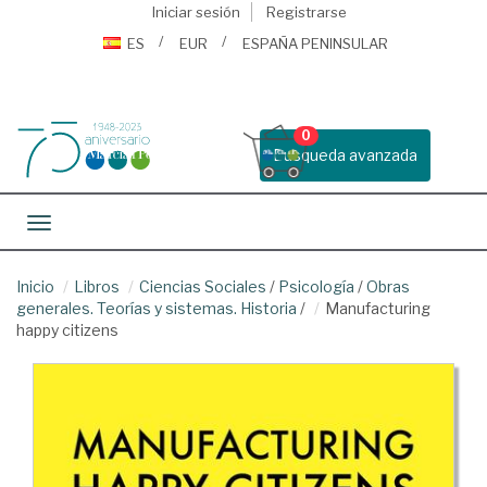
Iniciar sesión
Registrarse
ES
EUR
ESPAÑA PENINSULAR
0
Busqueda avanzada
Toggle navigation
Inicio
Libros
Ciencias Sociales
/
Psicología
/
Obras
generales. Teorías y sistemas. Historia
/
Manufacturing
happy citizens