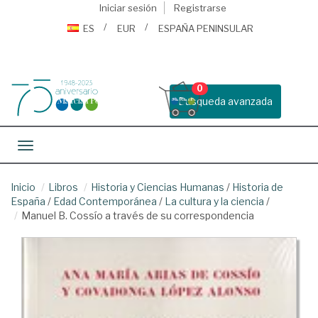
Iniciar sesión
Registrarse
ES
EUR
ESPAÑA PENINSULAR
0
Busqueda avanzada
Toggle navigation
Inicio
Libros
Historia y Ciencias Humanas
/
Historia de
España
/
Edad Contemporánea
/
La cultura y la ciencia
/
Manuel B. Cossío a través de su correspondencia