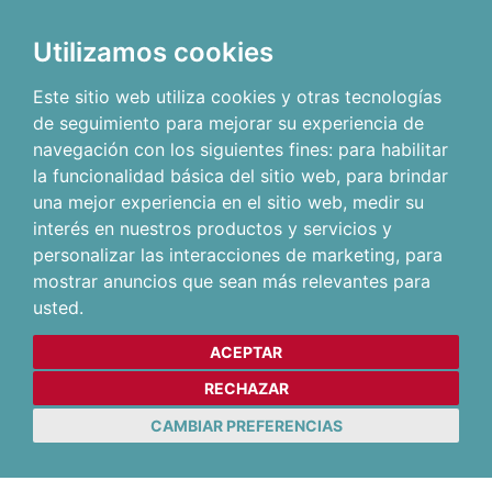
Utilizamos cookies
Este sitio web utiliza cookies y otras tecnologías
de seguimiento para mejorar su experiencia de
navegación con los siguientes fines:
para habilitar
la funcionalidad básica del sitio web
,
para brindar
una mejor experiencia en el sitio web
,
medir su
interés en nuestros productos y servicios y
personalizar las interacciones de marketing
,
para
mostrar anuncios que sean más relevantes para
usted
.
ACEPTAR
RECHAZAR
CAMBIAR PREFERENCIAS