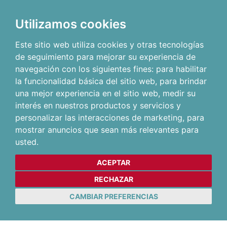
Utilizamos cookies
Este sitio web utiliza cookies y otras tecnologías
de seguimiento para mejorar su experiencia de
navegación con los siguientes fines:
para habilitar
la funcionalidad básica del sitio web
,
para brindar
una mejor experiencia en el sitio web
,
medir su
interés en nuestros productos y servicios y
personalizar las interacciones de marketing
,
para
mostrar anuncios que sean más relevantes para
usted
.
ACEPTAR
RECHAZAR
CAMBIAR PREFERENCIAS