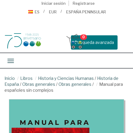
Iniciar sesión
Registrarse
ES
EUR
ESPAÑA PENINSULAR
0
Busqueda avanzada
Toggle navigation
Inicio
Libros
Historia y Ciencias Humanas
/
Historia de
España
/
Obras generales
/
Obras generales
/
Manual para
españoles sin complejos